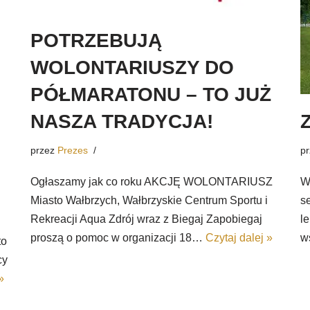
POTRZEBUJĄ
WOLONTARIUSZY DO
PÓŁMARATONU – TO JUŻ
NASZA TRADYCJA!
przez
Prezes
p
Ogłaszamy jak co roku AKCJĘ WOLONTARIUSZ
W
Miasto Wałbrzych, Wałbrzyskie Centrum Sportu i
s
Rekreacji Aqua Zdrój wraz z Biegaj Zapobiegaj
l
proszą o pomoc w organizacji 18…
Czytaj dalej »
w
to
cy
»