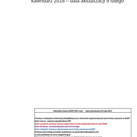
kalendarz 2018 – data aktualizacji 9 lutego