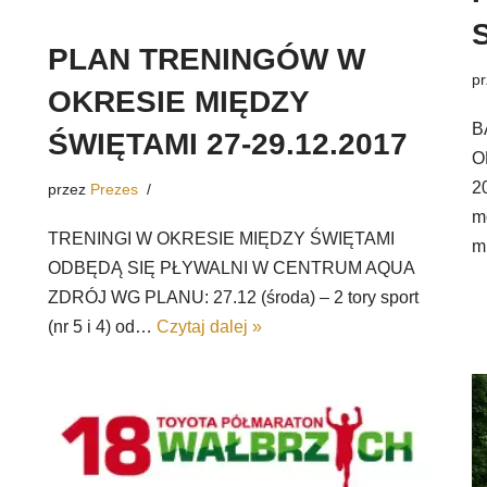
PLAN TRENINGÓW W
p
OKRESIE MIĘDZY
B
ŚWIĘTAMI 27-29.12.2017
O
2
przez
Prezes
m
TRENINGI W OKRESIE MIĘDZY ŚWIĘTAMI
m
ODBĘDĄ SIĘ PŁYWALNI W CENTRUM AQUA
ZDRÓJ WG PLANU: 27.12 (środa) – 2 tory sport
(nr 5 i 4) od…
Czytaj dalej »